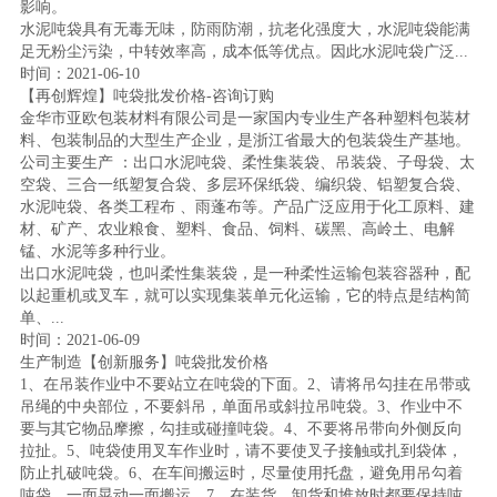
影响。
水泥吨袋具有无毒无味，防雨防潮，抗老化强度大，水泥吨袋能满
足无粉尘污染，中转效率高，成本低等优点。因此水泥吨袋广泛...
时间：2021-06-10
【再创辉煌】吨袋批发价格-咨询订购
金华市亚欧包装材料有限公司是一家国内专业生产各种塑料包装材
料、包装制品的大型生产企业，是浙江省最大的包装袋生产基地。
公司主要生产 ：出口水泥吨袋、柔性集装袋、吊装袋、子母袋、太
空袋、三合一纸塑复合袋、多层环保纸袋、编织袋、铝塑复合袋、
水泥吨袋、各类工程布 、雨蓬布等。产品广泛应用于化工原料、建
材、矿产、农业粮食、塑料、食品、饲料、碳黑、高岭土、电解
锰、水泥等多种行业。
出口水泥吨袋，也叫柔性集装袋，是一种柔性运输包装容器种，配
以起重机或叉车，就可以实现集装单元化运输，它的特点是结构简
单、...
时间：2021-06-09
生产制造【创新服务】吨袋批发价格
1、在吊装作业中不要站立在吨袋的下面。2、请将吊勾挂在吊带或
吊绳的中央部位，不要斜吊，单面吊或斜拉吊吨袋。3、作业中不
要与其它物品摩擦，勾挂或碰撞吨袋。4、不要将吊带向外侧反向
拉扯。5、吨袋使用叉车作业时，请不要使叉子接触或扎到袋体，
防止扎破吨袋。6、在车间搬运时，尽量使用托盘，避免用吊勾着
吨袋，一面晃动一面搬运。7、在装货，卸货和堆放时都要保持吨