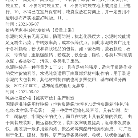
袋直立。8、不要将吨袋直立。9、不要将吨袋在地上或混凝土上拖
行。10、不得已在室外保管时，吨袋应放在货架上，并一定要用不
透明棚布严实地盖好吨袋。11、...
时间：2021-06-07
价格优惠-吨袋批发价格【质量上乘】
水泥吨袋具有无毒无味，防雨防潮，抗老化强度大，水泥吨袋能满
足无粉尘污染，中转效率高，成本低等优点。因此水泥吨袋广泛用
于各种颗粒，粉状和块状物品的包装。如：萤石粉，萤石颗粒，石
灰，珍珠岩，重质碳酸钙，粉煤灰，铁合金，硅铁，各类1-2吨散装
水泥，各类砂石，污泥，各类电子废品。
水泥吨袋是一种容量为１￣３t，具有足够的强度，适合于吊装作业
的柔性货物容器。水泥吨袋适用于由聚烯烃材料制作的，用于装运
水泥的大包装袋，其他材料制作的也可参照使用。基布耐温分两
级，80℃和100℃。基布耐温试验后无异常，...
时间：2021-06-02
吨袋批发价格【诚实守信】生产制造
国际标准吨袋图样吨袋（也称集装袋/太空包/1柔性集装箱/吨包/吨
包袋/太空袋/子母袋）：是一种柔性运输包装容器。具有防潮、防
尘、耐辐射、牢固安全的优点，而且在结构上具有足够的强度。 由
于集装袋装卸、搬运都很方便，装卸效率明显提高，近年来发展很
快。集装袋一般多用聚丙烯、聚乙烯等聚酯纤维纺织而成。 可广泛
用于化工、建材、塑料、矿产品等各类粉状、粒状、块状物品的包