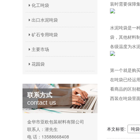
装时需要保障
化工吨袋
出口水泥吨袋
水泥吨袋是一
矿石专用吨袋
袋，其他材料制
各级温度为水
主要市场
花园袋
第一个就是购
在吨袋已经运
看商品的区别
联系方式
西装在吨袋里
contact us
金华市亚欧包装材料有限公司
本文标签:
吨袋
联系人：潜先生
电 话：13588668408