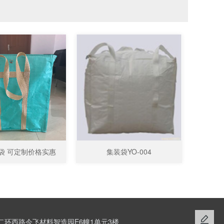
袋 可定制价格实惠
集装袋YO-004
环西路今飞材料智造园E6幢1单元3楼