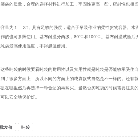
集装袋的质量，合理的选择材料进行加工，牢固性更高一些，密封性也相
种容量为１￣３t，具有足够的强度，适合于吊装作业的柔性货物容器。水
作的也可参照使用。基布耐温分两级，80℃和100℃。基布耐温试验后无
泥吨袋最高使用温度，不得超温使用。
买这些吨袋的时候要看吨袋的耐用性以及实用性就是吨袋是否能够承受住
用到了很多方面上，所以不同的方面上的吨袋款式自然是不一样的。还有
都是在哪里然后再选择一种合适的再购买。当然否买吨袋的时候需要注意
面可以安全地保护好。
批发价
吨袋