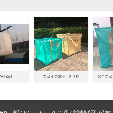
YO-004
花园袋 杂草专用收纳袋
蓝色花园
8408
电话：13588668408
地址：浙江省金华市婺城区白龙桥镇南二