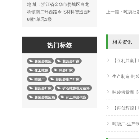
地 址：浙江省金华市婺城区白龙
桥镇南二环西路今飞材料智造园E
上一篇：
吨袋批
6幢1单元3楼
相关资讯
热门标签
【互利共赢】
集装袋供应
花园袋厂商
化工吨袋
吨袋厂家
生产制造-吨
吨袋厂
花园袋生产厂家
花园袋厂家
矿石吨袋批发价格
吨袋供货商【
集装袋供应商
化工吨袋供应
【再创辉煌】
吨袋厂-生产